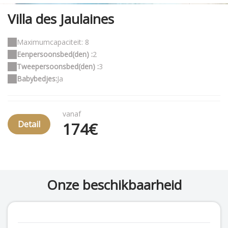
Villa des Jaulaines
Maximumcapaciteit: 8
Eenpersoonsbed(den) :
2
Tweepersoonsbed(den) :
3
Babybedjes:
Ja
vanaf
Detail
174€
Onze beschikbaarheid