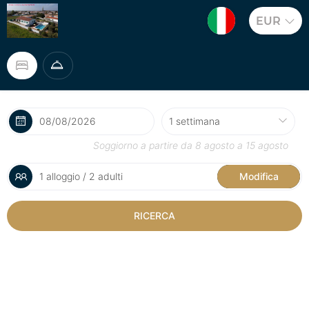
EUR
Soggiorno a partire da
8 agosto
a
15 agosto
1 alloggio / 2 adulti
Modifica