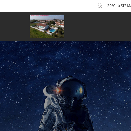
29°C
à STE M