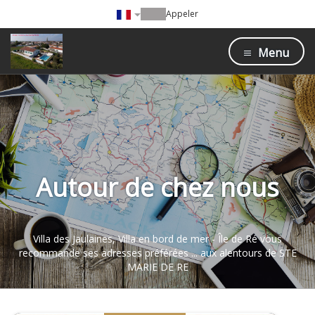
Appeler
Menu
Autour de chez nous
Villa des Jaulaines, Villa en bord de mer - Île de Ré vous
recommande ses adresses préférées ... aux alentours de STE
MARIE DE RE