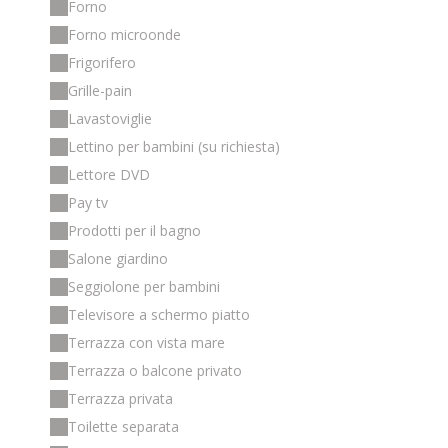
Forno
Forno microonde
Frigorifero
Grille-pain
Lavastoviglie
Lettino per bambini (su richiesta)
Lettore DVD
Pay tv
Prodotti per il bagno
Salone giardino
Seggiolone per bambini
Televisore a schermo piatto
Terrazza con vista mare
Terrazza o balcone privato
Terrazza privata
Toilette separata