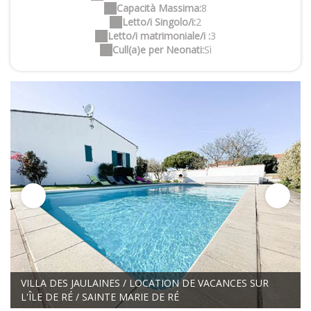
Capacità Massima:
8
Letto/i Singolo/i:
2
Letto/i matrimoniale/i :
3
Cull(a)e per Neonati:
Sì
VILLA DES JAULAINES / LOCATION DE VACANCES SUR
L'ÎLE DE RÉ / SAINTE MARIE DE RÉ