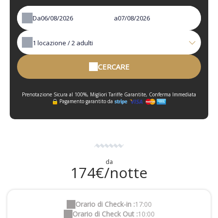
Da
a
1
locazione /
2
adulti
CERCARE
Prenotazione Sicura al 100%, Migliori Tariffe Garantite, Conferma Immediata
Pagamento garantito da
da
174€/notte
Orario di Check-in :
17:00
Orario di Check Out :
10:00