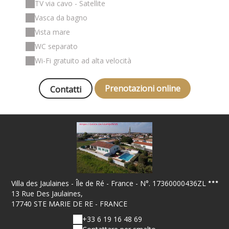
TV via cavo - Satellite
Vasca da bagno
Vista mare
WC separato
Wi-Fi gratuito ad alta velocità
Prenotazioni online
Contatti
Villa des Jaulaines - Île de Ré - France - N°. 17360000436ZL
13 Rue Des Jaulaines,
17740 STE MARIE DE RE - FRANCE
+33 6 19 16 48 69