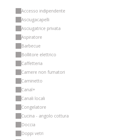
Accesso indipendente
Asciugacapelli
Asciugatrice privata
Aspiratore
Barbecue
Bollitore elettrico
Caffetteria
Camere non fumatori
Caminetto
Canal+
Canali locali
Congelatore
Cucina - angolo cottura
Doccia
Doppi vetri